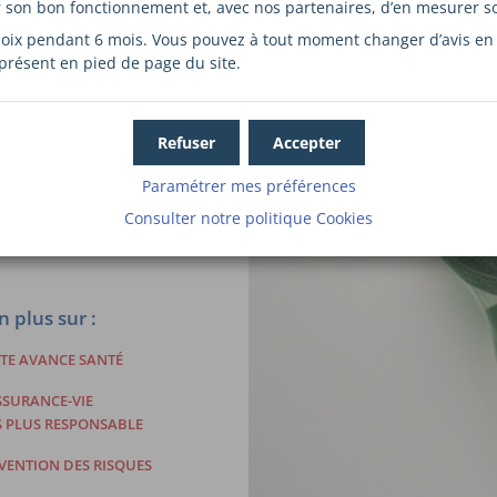
r son bon fonctionnement et, avec nos partenaires, d’en mesurer s
n écologique
,
ents d’énergie
ix pendant 6 mois. Vous pouvez à tout moment changer d’avis en c
es et en soutenant
 présent en pied de page du site.
it Mutuel facilitent
Refuser
Accepter
sitif emprunteur sans
enariats médicaux
Paramétrer mes préférences
Consulter notre politique
Cookies
tent ainsi aux
 plus sur :
RTE AVANCE SANTÉ
SSURANCE-VIE
 PLUS RESPONSABLE
VENTION DES RISQUES