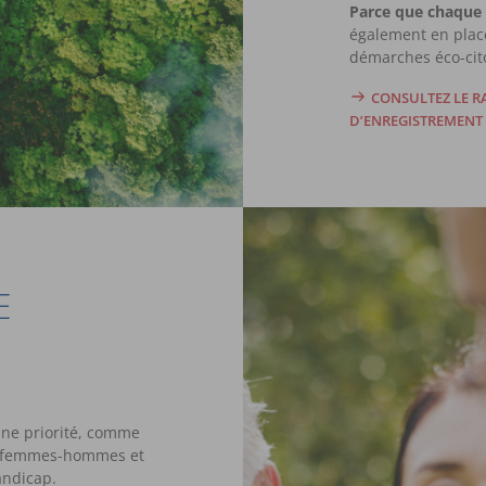
Parce que chaque
également en place
démarches éco-cit
CONSULTEZ LE R
D’ENREGISTREMENT
E
ne priorité, comme
té femmes-hommes et
andicap.