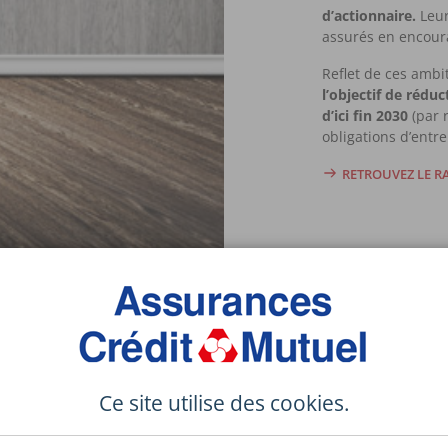
d’actionnaire.
Leur
assurés en encour
Reflet de ces ambi
l’objectif de rédu
d’ici fin 2030
(par r
obligations d’entr
RETROUVEZ LE 
BLES
Ce site utilise des
cookies
.
et durables