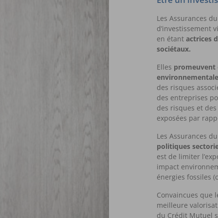
Les Assurances du
d’investissement vi
en étant
actrices 
sociétaux.
Elles
promeuvent d
environnementale,
des risques associé
des entreprises pou
des risques et de
exposées par rappo
Les Assurances du 
politiques sectori
est de limiter l’exp
impact environneme
énergies fossiles (
Convaincues que l
meilleure valorisa
du Crédit Mutuel s