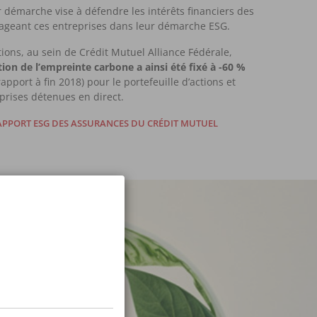
 démarche vise à défendre les intérêts financiers des
ageant ces entreprises dans leur démarche
ESG
.
tions, au sein de Crédit Mutuel Alliance Fédérale,
ction de l’empreinte carbone a ainsi été fixé à -60 %
apport à fin 2018) pour le portefeuille d’actions et
eprises détenues en direct.
RAPPORT
ESG
DES ASSURANCES DU CRÉDIT MUTUEL