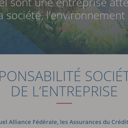
l sont une entreprise atte
a société, l’environnement
PONSABILITÉ SOCIÉ
DE L’ENTREPRISE
uel Alliance Fédérale, les Assurances du Crédi