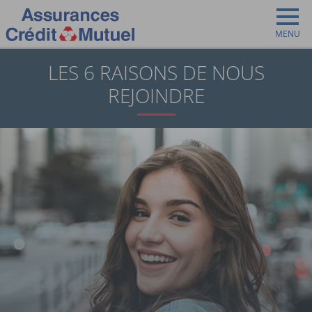
MENU
Vous êtes ici:
Nous rejoindre
LES 6 RAISONS DE NOUS
Les raisons de nous rejoindre
REJOINDRE