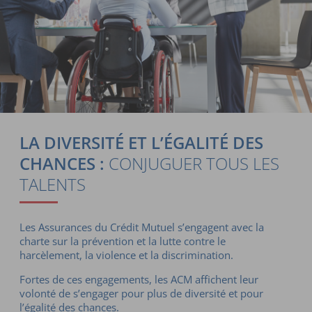
LA DIVERSITÉ ET L’ÉGALITÉ DES
CHANCES :
CONJUGUER TOUS LES
TALENTS
Les Assurances du Crédit Mutuel s’engagent avec la
charte sur la prévention et la lutte contre le
harcèlement, la violence et la discrimination.
Fortes de ces engagements, les
ACM
affichent leur
volonté de s’engager pour plus de diversité et pour
l’égalité des chances.