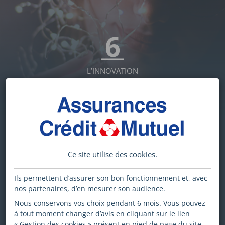
6
L’INNOVATION
AU CŒUR DE NOTRE
ADN
UN CADRE SOCIAL
Ce site utilise des
cookies
.
PROTECTEUR
, UN
Ils permettent d’assurer son bon fonctionnement et, avec
ÉQUILIBRE DE VIE
nos partenaires, d’en mesurer son audience.
PRÉSERVÉ
Nous conservons vos choix pendant 6 mois. Vous pouvez
à tout moment changer d’avis en cliquant sur le lien
« Gestion des cookies » présent en pied de page du site.