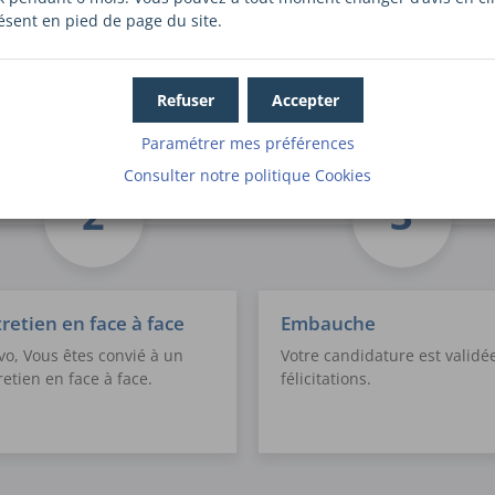
ésent en pied de page du site.
Refuser
Accepter
Paramétrer mes préférences
Consulter notre politique
Cookies
retien en face à face
Embauche
vo, Vous êtes convié à un
Votre candidature est validé
retien en face à face.
félicitations.