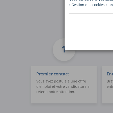
« Gestion des cookies » pr
Premier contact
Ent
Vous avez postulé à une offre
Bra
d'emploi et votre candidature a
ent
retenu notre attention.