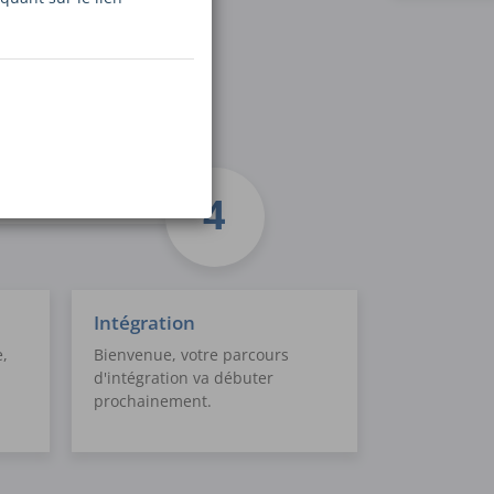
Intégration
e,
Bienvenue, votre parcours
d'intégration va débuter
prochainement.