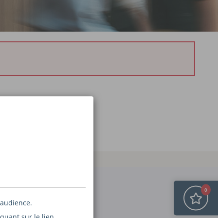
0
 ÉTAPES
 audience.
quant sur le lien