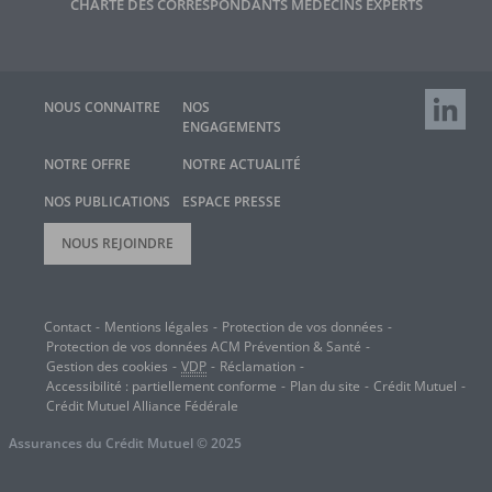
CHARTE DES CORRESPONDANTS MÉDECINS EXPERTS
RETROUV
NOUS CONNAITRE
NOS
ENGAGEMENTS
NOTRE OFFRE
NOTRE ACTUALITÉ
NOS PUBLICATIONS
ESPACE PRESSE
NOUS REJOINDRE
Contact
Mentions légales
Protection de vos données
Protection de vos données
ACM
Prévention & Santé
Gestion des cookies
VDP
Réclamation
Accessibilité : partiellement conforme
Plan du site
Crédit Mutuel
Crédit Mutuel Alliance Fédérale
Assurances du Crédit Mutuel © 2025