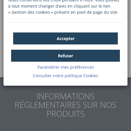
Code des assurances) sont soumis à conditions, avec
à tout moment changer d’avis en cliquant sur le lien
plus d’informations disponibles auprès des caisses de
« Gestion des cookies » présent en pied de page du site.
Crédit Mutuel et agences du
CIC
.
Accepter
Retrouvez toute l'actualité des
Assurances du Crédit Mutuel
Refuser
Paramétrer mes préférences
Consulter notre politique
Cookies
INFORMATIONS
RÉGLEMENTAIRES SUR NOS
PRODUITS