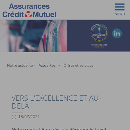
MENU
Vous êtes ici:
Notre actualité
Actualités
Offres et services
VERS L’EXCELLENCE ET AU-
DELÀ !
13/07/2021
Notre contrat Auto s’est vu décerner le Label