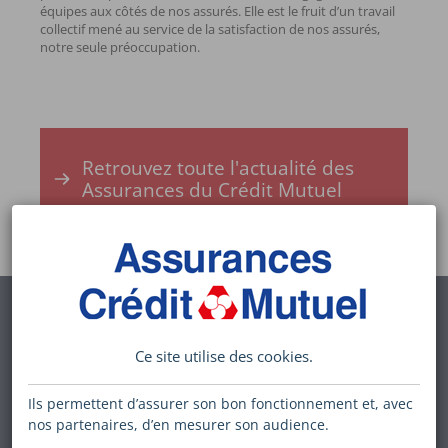
équipes aux côtés de nos assurés. Elle est le fruit d’un travail
collectif mené au service de la satisfaction de nos assurés,
notre seule préoccupation.
Retrouvez toute l'actualité des
Assurances du Crédit Mutuel
INFORMATIONS
Ce site utilise des
cookies
.
RÉGLEMENTAIRES SUR NOS
PRODUITS
Ils permettent d’assurer son bon fonctionnement et, avec
nos partenaires, d’en mesurer son audience.