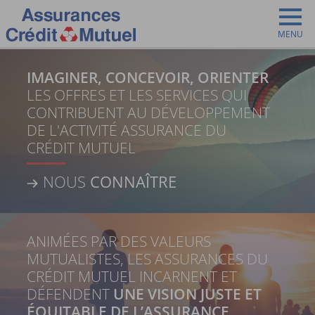
MENU
Accueil
Vous êtes ici:
IMAGINER, CONCEVOIR, ORIENTER
LES OFFRES ET LES SERVICES QUI
CONTRIBUENT AU DÉVELOPPEMENT
DE L'ACTIVITÉ ASSURANCE DU
CRÉDIT MUTUEL
NOUS
CONNAÎTRE
ANIMÉES PAR DES VALEURS
MUTUALISTES, LES ASSURANCES DU
CRÉDIT MUTUEL INCARNENT ET
DÉFENDENT
UNE VISION JUSTE ET
ÉQUITABLE DE L’ASSURANCE