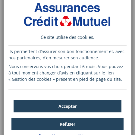
nids de frelons asiatiques
LIRE LE COMMUNIQUÉ DE PRESSE
Lire le Communiqué de presse sur les résultats à fin 2025 d
Ce site utilise des
cookies
.
Ils permettent d’assurer son bon fonctionnement et, avec
nos partenaires, d’en mesurer son audience.
Nous conservons vos choix pendant 6 mois. Vous pouvez
à tout moment changer d’avis en cliquant sur le lien
« Gestion des cookies » présent en pied de page du site.
En 2025, le Groupe des Assurances du
Accepter
Crédit Mutuel (GACM) affiche un
chiffre d’affaires en forte progression
Refuser
et des résultats robustes